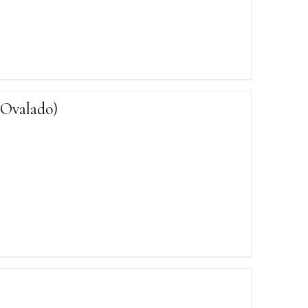
Ovalado)
Somos Eva Esencial
💧 Aceites esenciales 100% puros
(por
)
@oganem_natur
🛍️
Afiliación SIN sistema piramidal
San José, Costa Rica