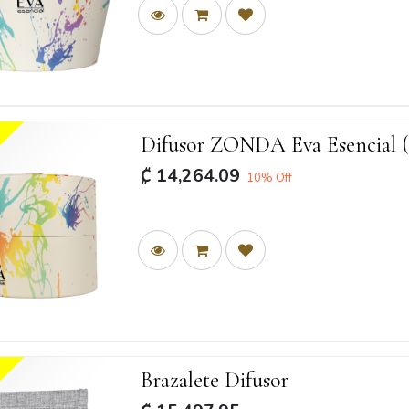
Difusor ZONDA Eva Esencial (
₡
14,264.09
10
% Off
 en línea
Te ayudamos
senciales
Términos y condiciones
esenciales puros
Políticas de privacidad
base
Videos de ayuda
ones
Brazalete Difusor