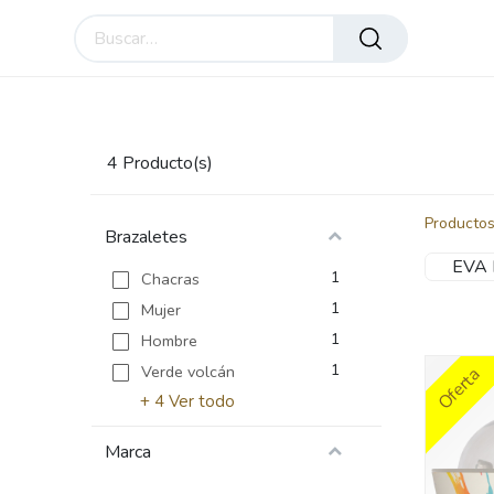
Inicio
Compre en línea
Esencial Blends
Em
4
Producto(s)
Producto
Brazaletes
EVA 
1
Chacras
1
Mujer
1
Hombre
1
Verde volcán
Oferta
+
4
Ver todo
Marca