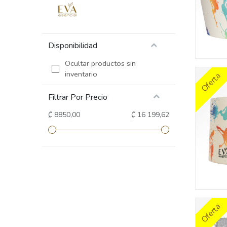
Disponibilidad
Ocultar productos sin
inventario
Oferta
Filtrar Por Precio
₡ 8850,00
₡ 16 199,62
Explorar
Compra
Inicio
Blends e
Emprende con nosotros
Aceites 
Compra en línea
Aceites 
Oferta
Blog
Promoci