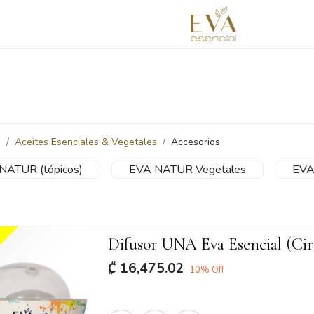
prende con nosotros
Redimir puntos
Blog
Contáctano
s
Aceites Esenciales & Vegetales
Accesorios
NATUR (tópicos)
EVA NATUR Vegetales
EVA
Difusor UNA Eva Esencial (Cir
₡
16,475.02
10
% Off