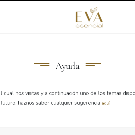
mprende con nosotros
Redimir puntos
Blog
Contáctan
Ayuda
el cual nos visitas y a continuación uno de los temas disp
futuro, haznos saber cualquier sugerencia
aquí