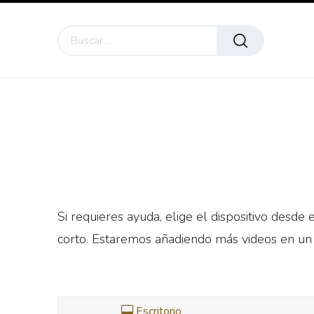
NEW
Inicio
Compre en línea
Esencial Blends
E
Si requieres ayuda, elige el dispositivo desde 
corto. Estaremos añadiendo más videos en un 
Celular
Escritorio