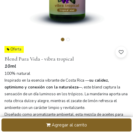
Oferta
Blend Pura Vida - vibra tropical
10ml
100% natural
Inspirado en la esencia vibrante de Costa Rica —
su calidez,
optimismo y conexión con la naturaleza
—, este blend captura la
sensación de un día luminoso en los trópicos. La mandarina aporta una
nota cítrica dulce y alegre, mientras el zacate de limón refresca el
ambiente con un carácter limpio y revitalizante.
Diseñado como aromatizante ambiental, esta mezcla de aceites para
difusor crea espacios que invitan a
sonreír, agradecer y disfrutar
el
Agregar al carrito
momento presente. Un aroma que acompaña la rutina diaria con