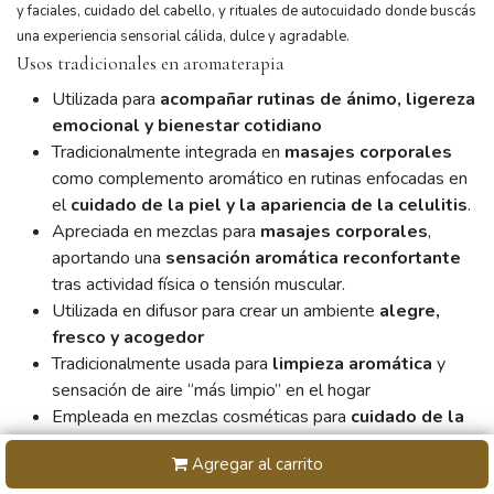
y faciales, cuidado del cabello, y rituales de autocuidado donde buscás
una experiencia sensorial cálida, dulce y agradable.
Usos tradicionales en aromaterapia
Utilizada para
acompañar rutinas de ánimo, ligereza
emocional y bienestar cotidiano
Tradicionalmente integrada en
masajes corporales
como complemento aromático en rutinas enfocadas en
el
cuidado de la piel y la apariencia de la celulitis
.
Apreciada en mezclas para
masajes corporales
,
aportando una
sensación aromática reconfortante
tras actividad física o tensión muscular.
Utilizada en difusor para crear un ambiente
alegre,
fresco y acogedor
Tradicionalmente usada para
limpieza aromática
y
sensación de aire “más limpio” en el hogar
Empleada en mezclas cosméticas para
cuidado de la
piel
dentro de rutinas de autocuidado
Agregar al carrito
Utilizada en cuidado personal para aportar un aroma