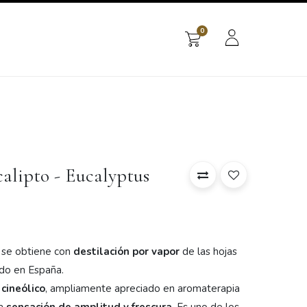
0
os
calipto - Eucalyptus
o se obtiene con
destilación por vapor
de las hojas
vado en España.
 cineólico
, ampliamente apreciado en aromaterapia