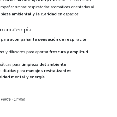
na
sensación de amplitud y frescura
. Es uno de los
ompañar rutinas respiratorias aromáticas orientadas al
impieza ambiental y la claridad
en espacios
 aromaterapia
a para
acompañar la sensación de respiración
cos
y difusores para aportar
frescura y amplitud
máticas para
limpieza del ambiente
s diluidas para
masajes revitalizantes
Somos Eva Esencial
ridad mental y energía
💧 Aceites esenciales 100% puros
(por
)
@oganem_natur
· Verde · Limpio
🛍️
Afiliación SIN sistema piramidal
San José, Costa Rica