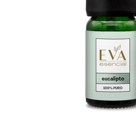
Explorar
Compra
Inicio
Blends e
Emprende con nosotros
Aceites 
Compra en línea
Aceites 
Blog
Promoci