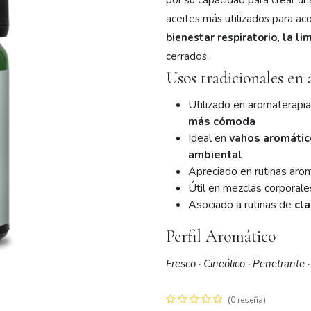
por su capacidad para crear u
aceites más utilizados para ac
bienestar respiratorio, la l
cerrados.
Usos tradicionales en
Utilizado en aromaterapi
más cómoda
Ideal en
vahos aromáti
ambiental
Apreciado en rutinas aro
Útil en mezclas corporale
 en línea
Te ayudamos
Asociado a rutinas de
cla
senciales
Términos y condiciones
Perfil Aromático
esenciales puros
Políticas de privacidad
base
Videos de ayuda
Fresco · Cineólico · Penetrante 
ones
(0 reseña)