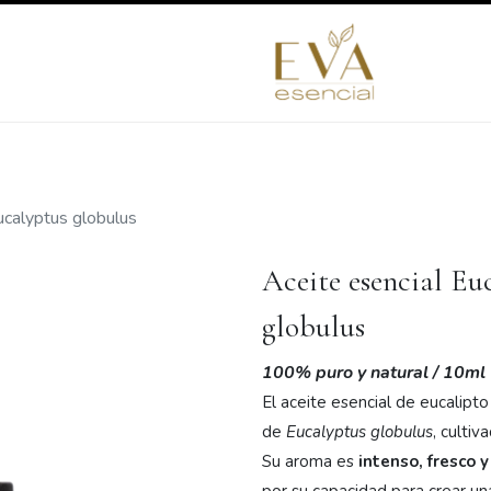
mprende con nosotros
Redimir puntos
Blog
Contáctan
ucalyptus globulus
Aceite esencial Eu
globulus
100% puro y natural
/ 10ml
El aceite esencial de eucalipt
de
Eucalyptus globulus
, culti
Su aroma es
intenso, fresco y