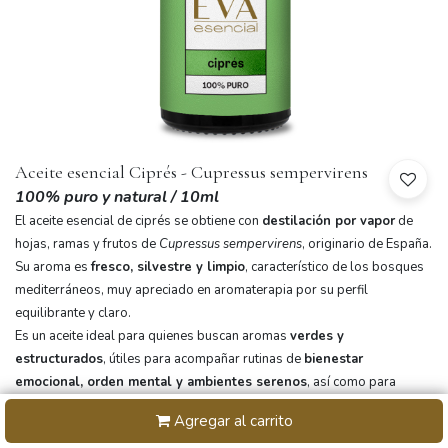
Aceite esencial Ciprés - Cupressus sempervirens
100% puro y natural
/ 10ml
El aceite esencial de ciprés se obtiene con
destilación por vapor
de
hojas, ramas y frutos de
Cupressus sempervirens
, originario de España.
Su aroma es
fresco, silvestre y limpio
, característico de los bosques
mediterráneos, muy apreciado en aromaterapia por su perfil
equilibrante y claro.
Es un aceite ideal para quienes buscan aromas
verdes y
estructurados
, útiles para acompañar rutinas de
bienestar
emocional, orden mental y ambientes serenos
, así como para
mezclas corporales y aromáticas bien balanceadas.
Agregar al carrito
Usos tradicionales en aromaterapia