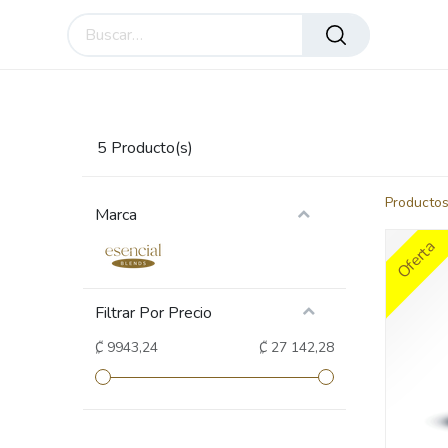
Inicio
Compre en línea
Esencial Blends
Em
5
Producto(s)
Producto
Marca
Oferta
Filtrar Por Precio
₡ 9943,24
₡ 27 142,28