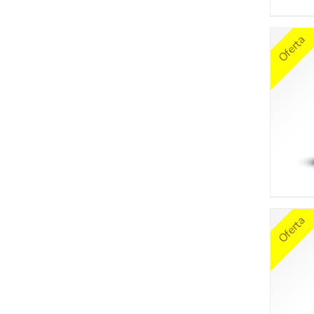
Oferta
Explorar
Compra
Inicio
Blends e
Oferta
Emprende con nosotros
Aceites 
Compra en línea
Aceites 
Blog
Promoci