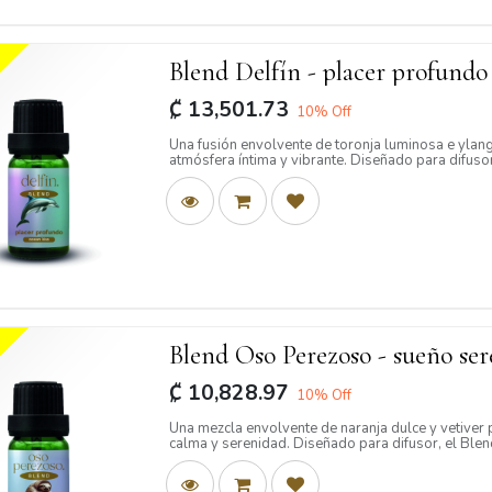
Blend Delfín - placer profundo
₡
13,501.73
10
% Off
Una fusión envolvente de toronja luminosa e ylang
atmósfera íntima y vibrante. Diseñado para difusor,
de conexión y complicidad.
 en línea
Te ayudamos
senciales
Términos y condiciones
Blend Oso Perezoso - sueño se
esenciales puros
Políticas de privacidad
₡
10,828.97
10
% Off
base
Videos de ayuda
Una mezcla envolvente de naranja dulce y vetiver
calma y serenidad. Diseñado para difusor, el Ble
ones
atmósfera suave y reconfortante.