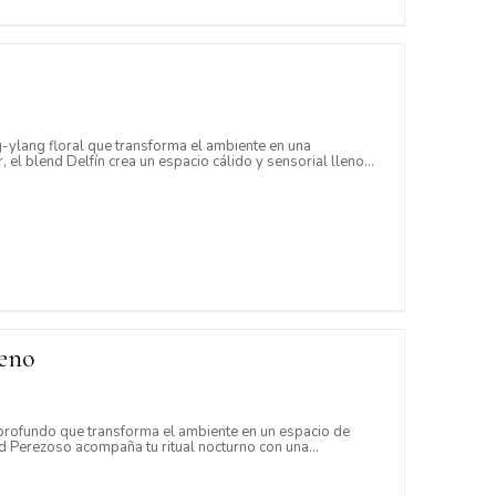
-ylang floral que transforma el ambiente en una
 el blend Delfín crea un espacio cálido y sensorial lleno
Somos Eva Esencial
reno
💧 Aceites esenciales 100% puros
(por
)
@oganem_natur
 profundo que transforma el ambiente en un espacio de
🛍️
Afiliación SIN sistema piramidal
nd Perezoso acompaña tu ritual nocturno con una
San José, Costa Rica