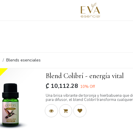
prende con nosotros
Redimir puntos
Blog
Contáctano
s
Blends esenciales
Blend Colibrí - energía vital
₡
10,112.28
10
% Off
Una brisa vibrante de toronja y hierbabuena que d
para difusor, el blend Colibrí transforma cualquie
energía vital.