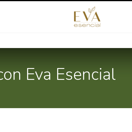
mprende con nosotros
Redimir puntos
Blog
Contáctan
con Eva Esencial